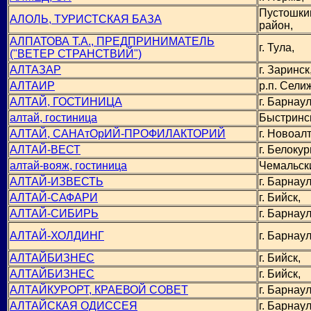
Пустошки
АЛОЛЬ, ТУРИСТСКАЯ БАЗА
район,
АЛПАТОВА Т.А., ПРЕДПРИНИМАТЕЛЬ
г. Тула,
("ВЕТЕР СТРАНСТВИЙ")
АЛТАЗАР
г. Заринск
АЛТАИР
р.п. Сели
АЛТАЙ, ГОСТИНИЦА
г. Барнаул
алтай, гостиница
Быстринс
АЛТАЙ, САНАтОрИЙ-ПРОФИЛАКТОРИЙ
г. Новоал
АЛТАЙ-ВЕСТ
г. Белокур
алтай-вояж, гостиница
Чемальск
АЛТАЙ-ИЗВЕСТЬ
г. Барнаул
АЛТАЙ-САФАРИ
г. Бийск,
АЛТАЙ-СИБИРЬ
г. Барнаул
АЛТАЙ-ХОЛДИНГ
г. Барнаул
АЛТАЙБИЗНЕС
г. Бийск,
АЛТАЙБИЗНЕС
г. Бийск,
АЛТАЙКУРОРТ, КРАЕВОЙ СОВЕТ
г. Барнаул
АЛТАЙСКАЯ ОДИССЕЯ
г. Барнаул