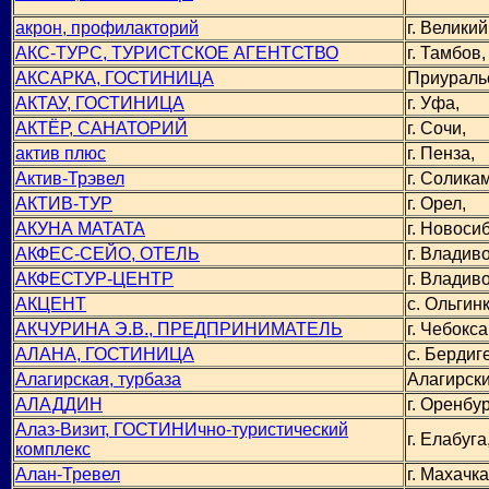
акрон, профилакторий
г. Велики
АКС-ТУРС, ТУРИСТСКОЕ АГЕНТСТВО
г. Тамбов,
АКСАРКА, ГОСТИНИЦА
Приураль
АКТАУ, ГОСТИНИЦА
г. Уфа,
АКТЁР, САНАТОРИЙ
г. Сочи,
актив плюс
г. Пенза,
Актив-Трэвел
г. Соликам
АКТИВ-ТУР
г. Орел,
АКУНА МАТАТА
г. Новоси
АКФЕС-СЕЙО, ОТЕЛЬ
г. Владиво
АКФЕСТУР-ЦЕНТР
г. Владиво
АКЦЕНТ
с. Ольгинк
АКЧУРИНА Э.В., ПРЕДПРИНИМАТЕЛЬ
г. Чебокс
АЛАHА, ГОСТИНИЦА
с. Бердиг
Алагирская, турбаза
Алагирски
АЛАДДИН
г. Оренбур
Алаз-Визит, ГОСТИНИчно-туристический
г. Елабуга
комплекс
Алан-Тревел
г. Махачка