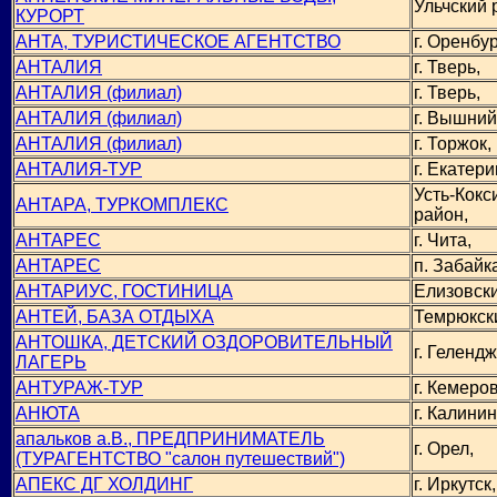
Ульчский 
КУРОРТ
АНТА, ТУРИСТИЧЕСКОЕ АГЕНТСТВО
г. Оренбур
АНТАЛИЯ
г. Тверь,
АНТАЛИЯ (филиал)
г. Тверь,
АНТАЛИЯ (филиал)
г. Вышний
АНТАЛИЯ (филиал)
г. Торжок,
АНТАЛИЯ-ТУР
г. Екатери
Усть-Кокс
АНТАРА, ТУРКОМПЛЕКС
район,
АНТАРЕС
г. Чита,
АНТАРЕС
п. Забайк
АНТАРИУС, ГОСТИНИЦА
Елизовски
АНТЕЙ, БАЗА ОТДЫХА
Темрюкск
АНТОШКА, ДЕТСКИЙ ОЗДОРОВИТЕЛЬНЫЙ
г. Гелендж
ЛАГЕРЬ
АНТУРАЖ-ТУР
г. Кемеров
АНЮТА
г. Калинин
апальков а.В., ПРЕДПРИНИМАТЕЛЬ
г. Орел,
(ТУРАГЕНТСТВО "салон путешествий")
АПЕКС ДГ ХОЛДИНГ
г. Иркутск,