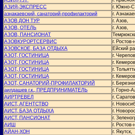
АЗИЯ-ЭКСПРЕСС
г. Южно-С
азнакаевский, санаторий-профилакторий
г. Азнакае
АЗОВ ДОН ТУР
г. Азов,
АЗОВ, ОТЕЛЬ
г. Азов,
АЗОВ, ПАНСИОНАТ
Темрюкск
АЗОВКУРОРТСЕРВИС
г. Ростов-
АЗОВСКОЕ, БАЗА ОТДЫХА
Ейский ра
АЗОТ, ГОСТИНИЦА
г. Черепо
АЗОТ, ГОСТИНИЦА
г. Кемеров
АЗОТ, ГОСТИНИЦА
г. Тольятт
АЗОТ, ГОСТИНИЦА
г. Кемеров
АЗОТ, САНАТОРИЙ-ПРОФИЛАКТОРИЙ
г. Березни
аилдашев г.к., ПРЕДПРИНИМАТЕЛЬ
г. Горно-А
АИРТРЕВЕЛ
г. Саратов
АИСТ, АГЕНТСТВО
г. Новоси
АИСТ, БАЗА ОТДЫХА
г. Новоро
АИСТ, ПАНСИОНАТ
г. Зеленог
АИШ
г. Ростов-
АЙАН-ХОН
г. Якутск,