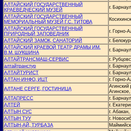
АЛТАЙСКИЙ ГОСУДАРСТВЕННЫЙ
г. Барнаул
КРАЕВЕДЧЕСКИЙ МУЗЕЙ
АЛТАЙСКИЙ ГОСУДАРСТВЕННЫЙ
Косихинск
МЕМОРИАЛЬНЫЙ МУЗЕЙ Г.С. ТИТОВА
АЛТАЙСКИЙ ГОСУДАРСТВЕННЫЙ
г. Горно-А
ПРИРОДНЫЙ ЗАПОВЕДНИК
АЛТАЙСКИЙ ЗАМОК, САНАТОРИЙ
г. Белокур
АЛТАЙСКИЙ КРАЕВОЙ ТЕАТР ДРАМЫ ИМ.
г. Барнаул
В.М. ШУКШИНА
АЛТАЙТРАНСМАШ-СЕРВИС
г. Рубцовс
алтайтранстур
г. Барнаул
АЛТАЙТУРИСТ
г. Барнаул
АЛТАН-ИНФО, ИЦТ
г. Горно-А
Агинский 
АЛТАНЕ СЕРГЕ, ГОСТИНИЦА
Агинское,
АЛТАПРЕСС
г. Барнаул
АЛТЕЙ
г. Екатери
АЛТЫН СУС
г. Абакан,
АЛТЫН ТУУ
г. Новоси
АЛТЫН-АЙ, ТУРБАЗА
Маймийск