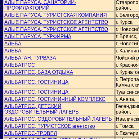
АЛЫЕ ПАРУСА, САНАТОРИЙ-
Ставропо
ПРОФИЛАКТОРИЙ
район,
АЛЫЕ ПАРУСА, ТУРИСТСКАЯ КОМПАНИЯ
г. Белгоро
АЛЫЕ ПАРУСА, ТУРИСТСКОЕ АГЕНТСТВО
г. Курск,
АЛЫЕ ПАРУСА, ТУРИСТСКОЕ АГЕНТСТВО
г. Новоси
АЛЫЕ ПАРУСА, ТУРФИРМА
г. Брянск,
АЛЬБА
г. Новоси
АЛЬБА
г. Калинин
АЛЬБАГАН, ТУРВАЗА
Чойский р
АЛЬБАТРОС
г. Красноя
АЛЬБАТРОС, БАЗА ОТДЫХА
г. Курчато
г. Петроп
АЛЬБАТРОС, ГОСТИНИЦА
Камчатски
АЛЬБАТРОС, ГОСТИНИЦА
Туапсинск
АЛЬБАТРОС, ГОСТИНИЧНЫЙ КОМПЛЕКС
г. Анапа,
АЛЬБАТРОС, ДЕТСКИЙ
Геленджи
ОЗДОРОВИТЕЛЬНЫЙ ЛАГЕРЬ
район,
АЛЬБАТРОС, ОЗДОРОВИТЕЛЬНЫЙ ЛАГЕРЬ
Навлинск
АЛЬБАТРОС, ТУРИСТСКОЕ агентство
г. Томск,
АЛЬБАТРОС-ТРЭВЕЛ
г. Екатери