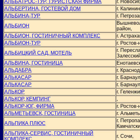
АЛЬБАТРОС-ТУР, ТУРИСТСКАЯ ФИРМА
г. Новоси
АЛЬБЕРТИНА, ГОСТЕВОЙ ДОМ
г. Калинин
АЛЬБИНА-ТУР
г. Петроза
Вышнево
АЛЬБИОН
район,
АЛЬБИОН, ГОСТИНИЧНЫЙ КОМПЛЕКС
г. Астраха
АЛЬБИОН-ТУР
г. Ростов-
г. Пересл
АЛЬБИЦКИЙ САД, МОТЕЛЬ
Залесский
АЛЬВИНА, ГОСТИНИЦА
Енотаевск
АЛЬДАБРА
г. Краснод
АЛЬКАСАР
г. Барнаул
АЛЬКАСАР
г. Барнаул
АЛЬКОР
г. Геленжи
АЛЬКОР, КЕМПИНГ
,
АЛЬКОР-ЮГ, ФИРМА
г. Ростов-
АЛЬМЕТЬЕВСК, ГОСТИНИЦА
г. Альметь
г. Петроп
АЛЬПИКА ПЛЮС
Камчатски
АЛЬПИКА-СЕРВИС, ГОСТИНИЧНЫЙ
г. Сочи,
КОМПЛЕКС