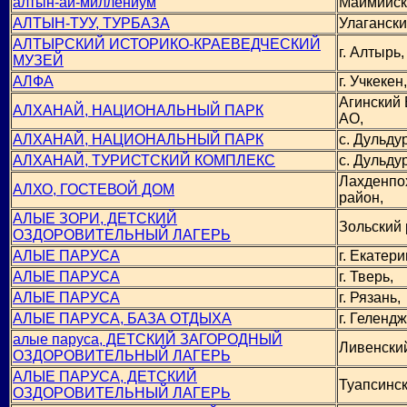
алтын-ай-миллениум
Маймийск
АЛТЫН-ТУУ, ТУРБАЗА
Улагански
АЛТЫРСКИЙ ИСТОРИКО-КРАЕВЕДЧЕСКИЙ
г. Алтырь,
МУЗЕЙ
АЛФА
г. Учкекен,
Агинский 
АЛХАНАЙ, НАЦИОНАЛЬНЫЙ ПАРК
АО,
АЛХАНАЙ, НАЦИОНАЛЬНЫЙ ПАРК
с. Дульдур
АЛХАНАЙ, ТУРИСТСКИЙ КОМПЛЕКС
с. Дульдур
Лахденпо
АЛХО, ГОСТЕВОЙ ДОМ
район,
АЛЫЕ ЗОРИ, ДЕТСКИЙ
Зольский 
ОЗДОРОВИТЕЛЬНЫЙ ЛАГЕРЬ
АЛЫЕ ПАРУСА
г. Екатери
АЛЫЕ ПАРУСА
г. Тверь,
АЛЫЕ ПАРУСА
г. Рязань,
АЛЫЕ ПАРУСА, БАЗА ОТДЫХА
г. Гелендж
алые паруса, ДЕТСКИЙ ЗАГОРОДНЫЙ
Ливенский
ОЗДОРОВИТЕЛЬНЫЙ ЛАГЕРЬ
АЛЫЕ ПАРУСА, ДЕТСКИЙ
Туапсинск
ОЗДОРОВИТЕЛЬНЫЙ ЛАГЕРЬ