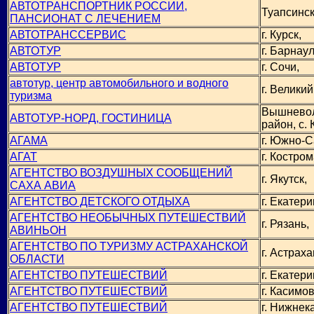
АВТОТРАНСПОРТНИК РОССИИ,
Туапсинск
ПАНСИОНАТ С ЛЕЧЕНИЕМ
АВТОТРАНССЕРВИС
г. Курск,
АВТОТУР
г. Барнаул
АВТОТУР
г. Сочи,
автотур, центр автомобильного и водного
г. Велики
туризма
Вышнево
АВТОТУР-НОРД, ГОСТИНИЦА
район, с.
АГАМА
г. Южно-С
АГАТ
г. Костром
АГЕНТСТВО ВОЗДУШНЫХ СООБЩЕНИЙ
г. Якутск,
САХА АВИА
АГЕНТСТВО ДЕТСКОГО ОТДЫХА
г. Екатери
АГЕНТСТВО НЕОБЫЧНЫХ ПУТЕШЕСТВИЙ
г. Рязань,
АВИНЬОН
АГЕНТСТВО ПО ТУРИЗМУ АСТРАХАНСКОЙ
г. Астраха
ОБЛАСТИ
АГЕНТСТВО ПУТЕШЕСТВИЙ
г. Екатери
АГЕНТСТВО ПУТЕШЕСТВИЙ
г. Касимов
АГЕНТСТВО ПУТЕШЕСТВИЙ
г. Нижнек