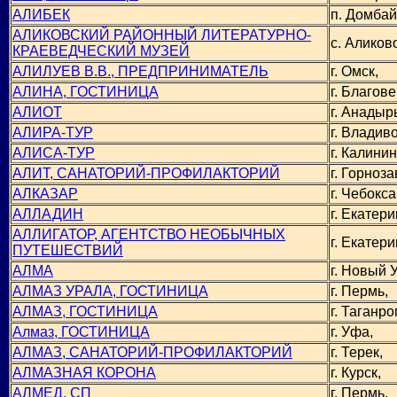
АЛИБЕК
п. Домбай
АЛИКОВСКИЙ РАЙОННЫЙ ЛИТЕРАТУРНО-
с. Аликов
КРАЕВЕДЧЕСКИЙ МУЗЕЙ
АЛИЛУЕВ В.В., ПРЕДПРИНИМАТЕЛЬ
г. Омск,
АЛИНА, ГОСТИНИЦА
г. Благов
АЛИОТ
г. Анадыр
АЛИРА-ТУР
г. Владиво
АЛИСА-ТУР
г. Калинин
АЛИТ, САНАТОРИЙ-ПРОФИЛАКТОРИЙ
г. Горноза
АЛКАЗАР
г. Чебокс
АЛЛАДИН
г. Екатери
АЛЛИГАТОР, АГЕНТСТВО НЕОБЫЧНЫХ
г. Екатери
ПУТЕШЕСТВИЙ
АЛМА
г. Новый 
АЛМАЗ УРАЛА, ГОСТИНИЦА
г. Пермь,
АЛМАЗ, ГОСТИНИЦА
г. Таганрог
Алмаз, ГОСТИНИЦА
г. Уфа,
АЛМАЗ, САНАТОРИЙ-ПРОФИЛАКТОРИЙ
г. Терек,
АЛМАЗНАЯ КОРОНА
г. Курск,
АЛМЕД, СП
г. Пермь,