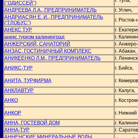
г. Тула,
("ОДИССЕЙ")
АНДРЕЕВА Л.А., ПРЕДПРИНИМАТЕЛЬ
г. Углич,
АНДРИАСЯН Е. И., ПРЕДПРИНИМАТЕЛЬ
г. Ростов-
("ГЛОБУС")
АНЕКС ТУР
г. Екатери
анекс туризм калининград
г. Калинин
АНЖЕРСКИЙ, САНАТОРИЙ
г. Анжеро
АНЗАС, ГОСТИНИЧНЫЙ КОМПЛЕКС
г. Абакан,
АНИКЕЕНКО Л.М., ПРЕДПРИНИМАТЕЛЬ
г. Ленинс
АНИКС-ТУР
г. Бийск,
АНИТА, ТУРФИРМА
г. Кемеров
АНКЛАВТУР
г. Калуга,
АНКО
г. Костром
АНКОР
г. Нижний
АННА, ГОСТЕВОЙ ДОМ
г. Калинин
АННА-ТУР
г. Саратов
АННЕНСКИЕ МИНЕРАЛЬНЫЕ ВОДЫ,