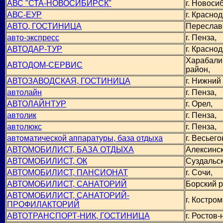
АВС "СТА-НОВОСИБИРСК"
г. Новоси
АВС-ЕУР
г. Краснод
АВТО, ГОСТИНИЦА
Переслав
авто-экспресс
г. Пенза,
АВТОДАР-ТУР
г. Краснод
Харабали
АВТОДОМ-СЕРВИС
район,
АВТОЗАВОДСКАЯ, ГОСТИНИЦА
г. Нижний
автолайн
г. Пенза,
АВТОЛАЙНТУР
г. Орел,
автолик
г. Пенза,
автолюкс
г. Пенза,
автоматической аппаратуры, база отдыха
г. Весьего
АВТОМОБИЛИСТ, БАЗА ОТДЫХА
Алексинск
АВТОМОБИЛИСТ, ОК
Суздальск
АВТОМОБИЛИСТ, ПАНСИОНАТ
г. Сочи,
АВТОМОБИЛИСТ, САНАТОРИЙ
Борский р
АВТОМОБИЛИСТ, САНАТОРИЙ-
г. Костром
ПРОФИЛАКТОРИЙ
АВТОТРАНСПОРТ-НИК, ГОСТИНИЦА
г. Ростов-