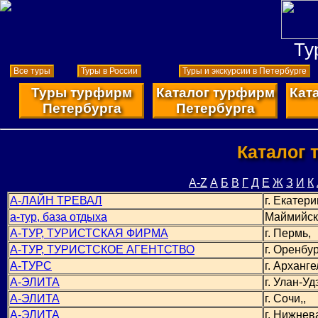
Ту
Все туры
Туры в России
Туры и экскурсии в Петербурге
Туры турфирм
Каталог турфирм
Кат
Петербурга
Петербурга
Каталог 
A-Z
А
Б
В
Г
Д
Е
Ж
З
И
К
А-ЛАЙН ТРЕВАЛ
г. Екатери
а-тур, база отдыха
Маймийск
А-ТУР, ТУРИСТСКАЯ ФИРМА
г. Пермь,
А-ТУР, ТУРИСТСКОЕ АГЕНТСТВО
г. Оренбур
А-ТУРС
г. Арханге
А-ЭЛИТА
г. Улан-Уд
А-ЭЛИТА
г. Сочи,,
А-ЭЛИТА
г. Нижнев