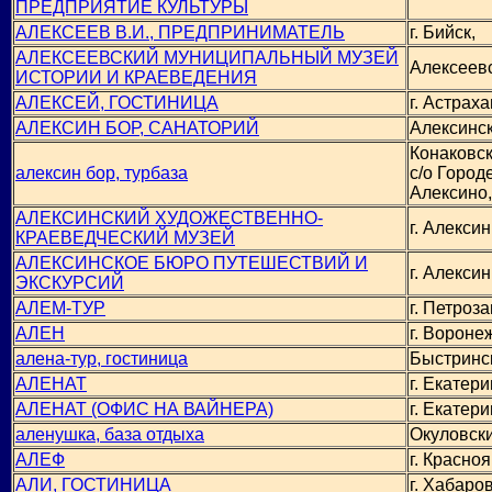
ПРЕДПРИЯТИЕ КУЛЬТУРЫ
АЛЕКСЕЕВ В.И., ПРЕДПРИНИМАТЕЛЬ
г. Бийск,
АЛЕКСЕЕВСКИЙ МУНИЦИПАЛЬНЫЙ МУЗЕЙ
Алексеевс
ИСТОРИИ И КРАЕВЕДЕНИЯ
АЛЕКСЕЙ, ГОСТИНИЦА
г. Астраха
АЛЕКСИН БОР, САНАТОРИЙ
Алексинск
Конаковск
алексин бор, турбаза
с/о Городе
Алексино,
АЛЕКСИНСКИЙ ХУДОЖЕСТВЕННО-
г. Алексин
КРАЕВЕДЧЕСКИЙ МУЗЕЙ
АЛЕКСИНСКОЕ БЮРО ПУТЕШЕСТВИЙ И
г. Алексин
ЭКСКУРСИЙ
АЛЕМ-ТУР
г. Петроза
АЛЕН
г. Вороне
алена-тур, гостиница
Быстринс
АЛЕНАТ
г. Екатери
АЛЕНАТ (ОФИС НА ВАЙНЕРА)
г. Екатери
аленушка, база отдыха
Окуловски
АЛЕФ
г. Красноя
АЛИ, ГОСТИНИЦА
г. Хабаров