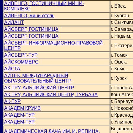
АЙВЕНГО, ГОСТИНИЧНЫЙ МИНИ-
г. Ейск,
КОМПЛЕКС
АЙВЕНГО, мини-отель
г. Курган,
АЙЛАНТ
г. Сыктыв
АЙСБЕРГ, ГОСТИНИЦА
г. Самара,
АЙСБЕРГ, ГОСТИНИЦА
г. Надым,
АЙСБЕРГ, ИНФОРМАЦИОННО-ПРАВОВОЙ
г. Екатери
ЦЕНТР
АЙСБЕРГ-ТУР
г. Томск,
АЙСКОММЕРС
г. Омск,
АЙСТА
г. Кемь,
АЙТЕК, МЕЖДУНАРОДНЫЙ
г. Курск,
ОБРАЗОВАТЕЛЬНЫЙ ЦЕНТР
АК-ТРУ, АЛЬПИЙСКИЙ ЦЕНТР
г. Горно-А
АК-ТРУ, АЛЬПИЙСКИЙ ЦЕНТР, ТУРБАЗА
Кош-Агачс
АК-ТУР
г. Барнаул
АКАДЕМ КРУИЗ
г. Новоси
АКАДЕМ-ТУР
г. Краснод
АКАДЕМ-ТУР
г. Ульянов
Вышнево
АКАДЕМИЧЕСКАЯ ДАЧА ИМ. И. РЕПИНА,