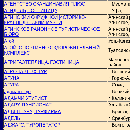
АГЕНТСТВО СКАНДИНАВИЯ ПЛЮС
г. Мурманс
АГИДЕЛЬ, ГОСТИНИЦА
г. Уфа,
АГИНСКИЙ ОКРУЖНОЙ ИСТОРИКО-
Агинский 
КРАЕВЕДЧЕСКИЙ МУЗЕЙ
Агинское,
АГИНСКОЕ РАЙОННОЕ ТУРИСТИЧЕСКОЕ
Агинский 
БЮРО
Агинское,
Агой
Усть-Канс
АГОЙ, СПОРТИВНО ОЗДОРОВИТЕЛЬНЫЙ
Туапсинск
КОМПЛЕКС
Малоярос
АГРИГАЗТЕПЛИЦА, ГОСТИНИЦА
район,
АГРОНАВТ-ВХ-ТУР
г. Вышний
АГУНА
г. Горно-А
АГУРА
г. Сочи,
адамант-тур
г. Велики
АДАМЧИК-ТУРИСТ
г. Калинин
АДАРУ, ПАНСИОНАТ
Алтайский
АДВЕНТУРА, ТУРФИРМА
г. Брянск,
АДЕЛЬ
г. Оренбур
АДЖАГС, ТУРОПЕРАТОР
г. Волгогр