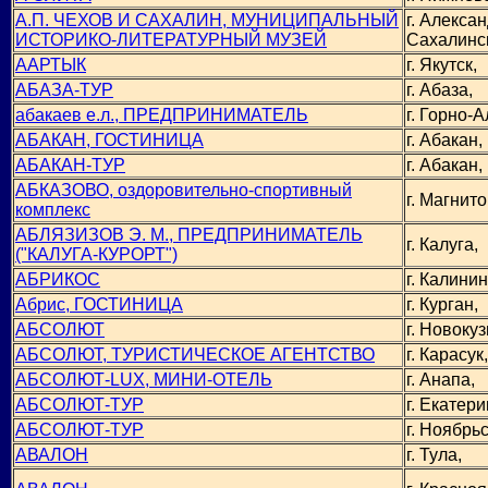
А.П. ЧЕХОВ И САХАЛИН, МУНИЦИПАЛЬНЫЙ
г. Алекса
ИСТОРИКО-ЛИТЕРАТУРНЫЙ МУЗЕЙ
Сахалинс
ААРТЫК
г. Якутск,
АБАЗА-ТУР
г. Абаза,
абакаев е.л., ПРЕДПРИНИМАТЕЛЬ
г. Горно-А
АБАКАН, ГОСТИНИЦА
г. Абакан,
АБАКАН-ТУР
г. Абакан,
АБКАЗОВО, оздоровительно-спортивный
г. Магнито
комплекс
АБЛЯЗИЗОВ Э. М., ПРЕДПРИНИМАТЕЛЬ
г. Калуга,
("КАЛУГА-КУРОРТ")
АБРИКОС
г. Калинин
Абрис, ГОСТИНИЦА
г. Курган,
АБСОЛЮТ
г. Новокуз
АБСОЛЮТ, ТУРИСТИЧЕСКОЕ АГЕНТСТВО
г. Карасук,
АБСОЛЮТ-LUX, МИНИ-ОТЕЛЬ
г. Анапа,
АБСОЛЮТ-ТУР
г. Екатери
АБСОЛЮТ-ТУР
г. Ноябрьс
АВАЛОН
г. Тула,