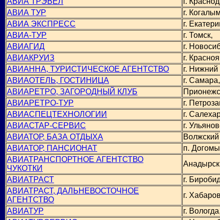
АВИА ТРЭВЕЛ
г. Краснод
АВИА ТУР
г. Когалым
АВИА ЭКСПРЕСС
г. Екатери
АВИА-ТУР
г. Томск,
АВИАГИД
г. Новоси
АВИАКРУИЗ
г. Красноя
АВИАННА, ТУРИСТИЧЕСКОЕ АГЕНТСТВО
г. Нижний
АВИАОТЕЛЬ, ГОСТИНИЦА
г. Самара,
АВИАРЕТРО, ЗАГОРОДНЫЙ КЛУБ
Прионежс
АВИАРЕТРО-ТУР
г. Петроза
АВИАСПЕЦТЕХНОЛОГИИ
г. Салехар
АВИАСТАР-СЕРВИС
г. Ульянов
АВИАТОР, БАЗА ОТДЫХА
Волжский
АВИАТОР, ПАНСИОНАТ
п. Догомы
АВИАТРАНСПОРТНОЕ АГЕНТСТВО
Анадырск
ЧУКОТКИ
АВИАТРАСТ
г. Бироби
АВИАТРАСТ, ДАЛЬНЕВОСТОЧНОЕ
г. Хабаров
АГЕНТСТВО
АВИАТУР
г. Вологда