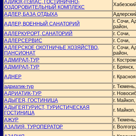
АДИЮХ-ПЭЛАС, ГОСТИНИЧНО-
Хабезский
ОЗДОРОВИТЕЛЬНЫЙ КОМПЛЕКС
АДЛЕР, БАЗА ОТДЫХА
Адлерский
г. Сочи, 
АДЛЕР, ВОЕННЫЙ САНАТОРИЙ
район,
АДЛЕРКУРОРТ, САНАТОРИЙ
г. Сочи,
АДЛЕРСЕРВИС
г. Сочи,
АДЛЕРСКОЕ ОХОТНИЧЬЕ ХОЗЯЙСТВО,
г. Сочи, 
ПАНСИОНАТ
район,
АДМИРАЛ-ТУР
г. Костром
АДМИРАЛ-ТУР
г. Брянск,
АДНЕР
г. Красноя
адриатик-тур
г. Тюмень,
АДРИАТИК-ТУР
г. Новоси
АДЫГЕЯ, ГОСТИНИЦА
г. Майкоп,
АДЫГЕЯТУРИСТ, ТУРИСТИЧЕСКАЯ
г. Майкоп,
ГОСТИНИЦА
АЖУР
г. Тюмень,
АЗАЛИЯ, ТУРОПЕРАТОР
г. Волгогр