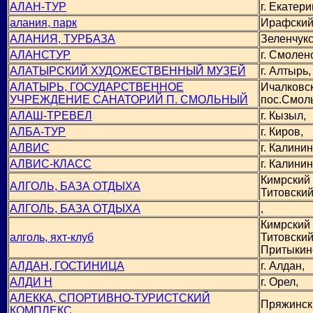
АЛАН-ТУР
г. Екатери
алания, парк
Ирафский
АЛАНИЯ, ТУРБАЗА
Зеленчукс
АЛАНСТУР
г. Смоленс
АЛАТЫРСКИЙ ХУДОЖЕСТВЕННЫЙ МУЗЕЙ
г. Алтырь,
АЛАТЫРЬ, ГОСУДАРСТВЕННОЕ
Ичалковск
УЧРЕЖДЕНИЕ САНАТОРИЙ П. СМОЛЬНЫЙ
пос.Смол
АЛАШ-ТРЕВЕЛ
г. Кызыл,
АЛБА-ТУР
г. Киров,
АЛВИС
г. Калинин
АЛВИС-КЛАСС
г. Калинин
Кимрский 
АЛГОЛЬ, БАЗА ОТДЫХА
Титовский
АЛГОЛЬ, БАЗА ОТДЫХА
,
Кимрский 
алголь, яхт-клуб
Титовский,
Притыкин
АЛДАН, ГОСТИНИЦА
г. Алдан,
АЛДИ Н
г. Орел,
АЛЕККА, СПОРТИВНО-ТУРИСТСКИЙ
Пряжинск
КОМПЛЕКС