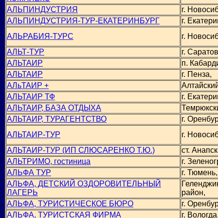
АЛЬПИНДУСТРИЯ
г. Новоси
АЛЬПИНДУСТРИЯ-ТУР-ЕКАТЕРИНБУРГ
г. Екатери
АЛЬРАБИЯ-ТУРС
г. Новоси
АЛЬТ-ТУР
г. Саратов
АЛЬТАИР
п. Кабард
АЛЬТАИР
г. Пенза,
АЛьТАИР +
Алтайский
АЛЬТАИР ТФ
г. Екатери
АЛЬТАИР, БАЗА ОТДЫХА
Темрюкск
АЛЬТАИР, ТУРАГЕНТСТВО
г. Оренбур
АЛЬТАИР-ТУР
г. Новоси
АЛЬТАИР-ТУР (ИП СЛЮСАРЕНКО Т.Ю.)
ст. Анапск
АЛЬТРИМО, гостиница
г. Зеленог
АЛЬФА ТУР
г. Тюмень,
АЛЬФА, ДЕТСКИЙ ОЗДОРОВИТЕЛЬНЫЙ
Геленджи
ЛАГЕРЬ
район,
АЛЬФА, ТУРИСТИЧЕСКОЕ БЮРО
г. Оренбур
АЛЬФА, ТУРИСТСКАЯ ФИРМА
г. Вологда