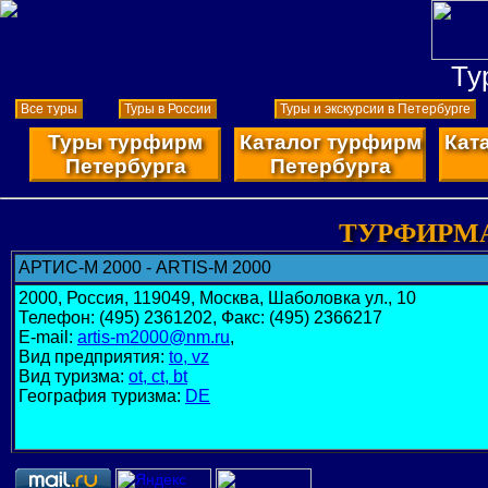
Ту
Все туры
Туры в России
Туры и экскурсии в Петербурге
Туры турфирм
Каталог турфирм
Кат
Петербурга
Петербурга
ТУРФИРМА
АРТИС-М 2000 - ARTIS-M 2000
2000, Россия, 119049, Москва, Шаболовка ул., 10
Телефон: (495) 2361202, Факс: (495) 2366217
E-mail:
artis-m2000@nm.ru
,
Вид предприятия:
to, vz
Вид туризма:
ot, ct, bt
География туризма:
DE