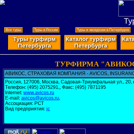
Ту
Все туры
Туры в России
Туры и экскурсии в Петербурге
Туры турфирм
Каталог турфирм
Кат
Петербурга
Петербурга
ТУРФИРМА "АВИКО
АВИКОС, СТРАХОВАЯ КОМПАНИЯ - AVICOS, INSURA
Россия, 127006, Москва, Садовая-Триумфальная ул., 20, 
Телефон: (495) 2075291,, Факс: (495) 7871195
Internet:
www.avicos.ru
E-mail:
avicos@avicos.ru
,
Ассоциация: РСТ
Вид предприятия:
ic